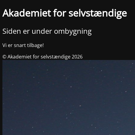
Akademiet for selvstændige
Siden er under ombygning
Vi er snart tilbage!
© Akademiet for selvstændige 2026